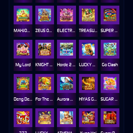
MAHJONG: ORIGIN 2
ZEUS OF OLYMPUS
ELECTRIC ZEUS
TREASURES OF AZTEC Z
SUPER AWESOME
My Lord
KNIGHT ARTHUR
Horde 2 Winter
LUCKY ACE 2
Go Clash
Deng Deng
For The Horde
Aurora Wolf
HIYAS GEMS
SUGAR TEDDY