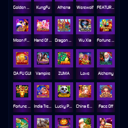
Golden Zongzi
KungFu
Athena
Werewolf
FEATURE BUY・SUPER POWERFUL
Moon Festival
Hand Of God
Dragon Boat Festival
Wu Xia
Fortune God
DA FU GUI
Vampire
ZUMA
Love
Alchemy
Fortune Bull
India Treasure
Lucky Panda
China Empress
Face Off