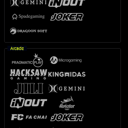
Arcade