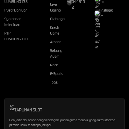
LUMBUNG138
044819
m
Live
2
Pusat Bantuan
Casino
Instagra
m
Syarat dan
Olahraga
Ketentuan
Crash
RTP
Game
LUMBUNG138
Arcade
Sabung
Ayam
Race
E-Sports
Togel
TARUHAN SLOT
Penyedia slot online dengan beragam pilihan game menarik yang memudahkan
pemain untuk mencapai jackpot