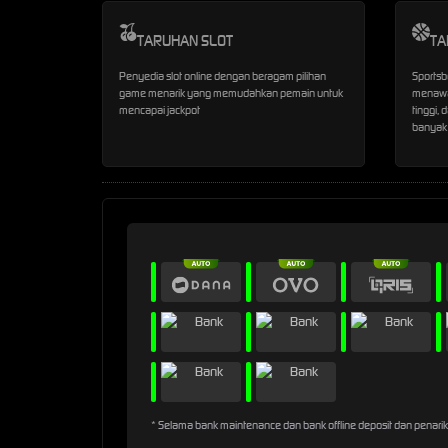
TARUHAN SLOT
TA
Penyedia slot online dengan beragam pilihan
Sportsb
game menarik yang memudahkan pemain untuk
menawar
mencapai jackpot
tinggi,
banyak 
* Selama bank maintenance dan bank offline deposit dan penarik