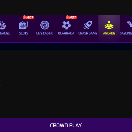
 GAMES
SLOTS
LIVE CASINO
OLAHRAGA
CRASH GAME
ARCADE
SABUNG
CROWD PLAY