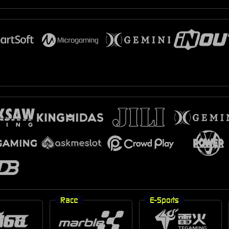
Race
E-Sports