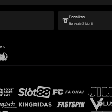
Penarikan
Rata-rata 2 Menit
kung