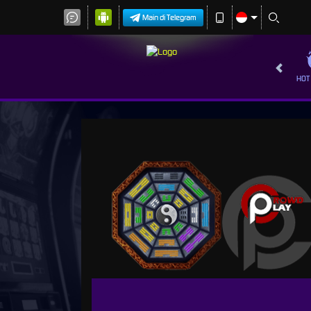
Main di Telegram
HOT