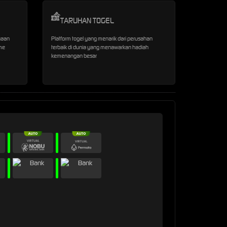
TARUHAN TOGEL
haan
Platform togel yang menarik dari perusahan
ame
terbaik di dunia yang menawarkan hadiah
kemenangan besar