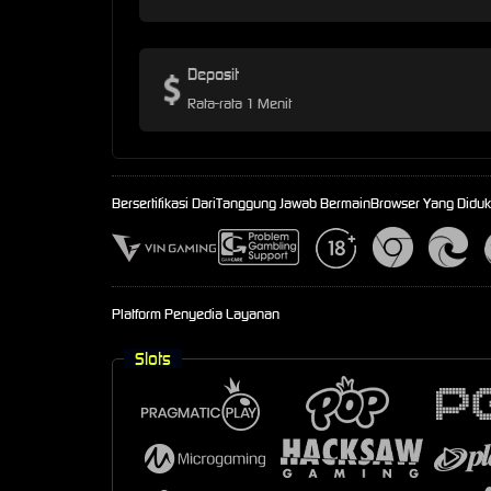
Deposit
Rata-rata 1 Menit
Bersertifikasi Dari
Tanggung Jawab Bermain
Browser Yang Didu
Platform Penyedia Layanan
Slots