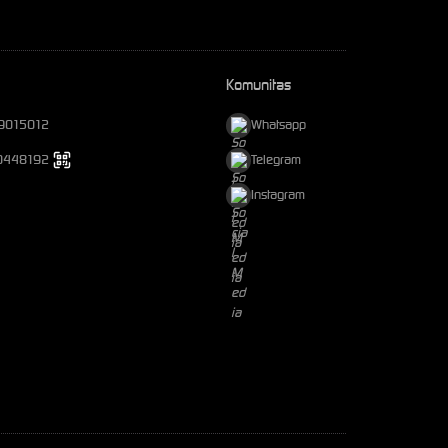
Komunitas
9015012
Whatsapp
0448192
Telegram
Instagram