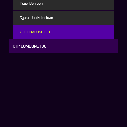
Pusat Bantuan
Syarat dan Ketentuan
RTP LUMBUNG138
RTP LUMBUNG138