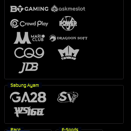
Sabung Ayam
Race
E-Sports