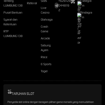
Tentang
Slots
+628128
Telegra
Referral
LUMBUNG138
044819
m
Live
2
Pusat Bantuan
Casino
Instagra
m
Syarat dan
Olahraga
Ketentuan
Crash
RTP
Game
LUMBUNG138
Arcade
Sabung
Ayam
Race
E-Sports
Togel
TARUHAN SLOT
Penyedia slot online dengan beragam pilihan game menarik yang memudahkan