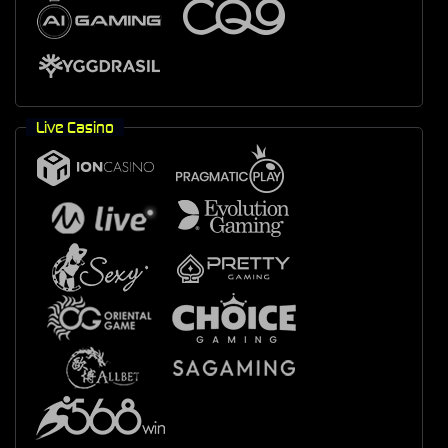
Live Casino